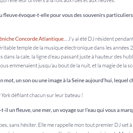
ui relie leur univers à la fois aux rues et aux fleuves.
du fleuve évoque-t-elle pour vous des souvenirs particuliers
éniche Concorde Atlantique
… J’y ai été DJ résident pendant
véritable temple de la musique électronique dans les années 2
 dans la cale, la ligne d’eau passant juste à hauteur des hubl
us emmenaient jusqu’au bout de la nuit, et la magie de la scè
un mot, un son ou une image à la Seine aujourd’hui, lequel c
 York
défilant chacun sur leur bateau !
t-il un fleuve, une mer, un voyage sur l’eau qui vous a marq
es, sans hésiter. Elle me rappelle mon tout premier DJ set à