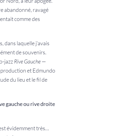
nor Nord, à leur apogée.
ire abandonné, ravagé
e sentait comme des
, dans laquelle j’avais
rmément de souvenirs.
ro-jazz
Rive
Gauche
—
la production et Edmundo
e du lieu et le fil de
rive gauche
ou rive droite
e est évidemment très…