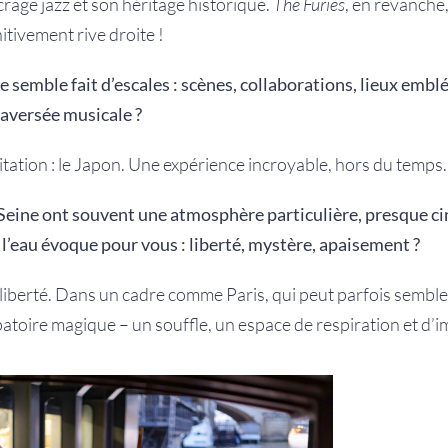
crage jazz et son héritage historique.
The Furies
, en revanche,
itivement rive droite !
e semble fait d’escales : scènes, collaborations, lieux emb
raversée musicale ?
tation : le Japon. Une expérience incroyable, hors du temps.
 Seine ont souvent une atmosphère particulière, presque
c
 l’eau évoque pour vous : liberté, mystère,
apaisement ?
liberté. Dans un cadre comme Paris, qui peut parfois sembler
atoire magique – un souffle, un espace de respiration et d’i