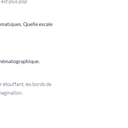
 est plus pop
lématiques.
Quelle escale
inématographique.
 étouffant, les bords de
magination.