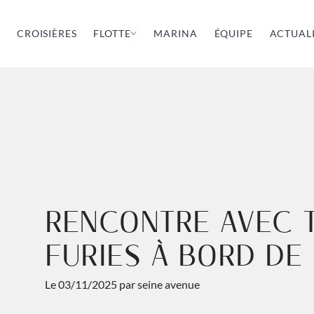
CROISIÈRES
FLOTTE
MARINA
ÉQUIPE
ACTUALI
MURANO
Un motoscafo vénitien
LUGANO
Un runabout des lacs alpins
RENCONTRE AVEC 
FÅRÖ
FURIES À BORD DE
Une vedette scandinave
KAÏROS
Le 03/11/2025 par seine avenue
Un tender néerlandais