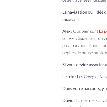
cette traversée musicale q
La navigation ou l’idée 
musical ?
Alex :
Oui, bien sûr !
La p
soirées
DelaHouse
), un 
pas, mais nous étions tous
pépites de house music no
Si vous deviez associer 
Le trio :
Les
Gangs of New
Dans votre parcours, y a-
David :
La mer des Caraïb