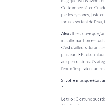
magique. Nous avions o
Cette année-là, en Guad
par les cyclones, juste en
tortues sortant de l’eau,
Alex :
Il se trouve que j’a
installé mon home-studio
C’est d’ailleurs durant c
plusieurs EPs et un albu
aux percussions. J’y ai é
l’eau m’inspiraient une m
Si votre musique était un
?
Le trio :
C’est une questi