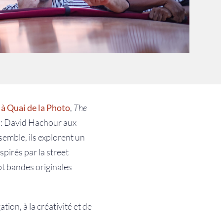
à Quai de la Photo
,
The
e : David Hachour aux
emble, ils explorent un
spirés par la street
ept bandes originales
tion, à la créativité et de