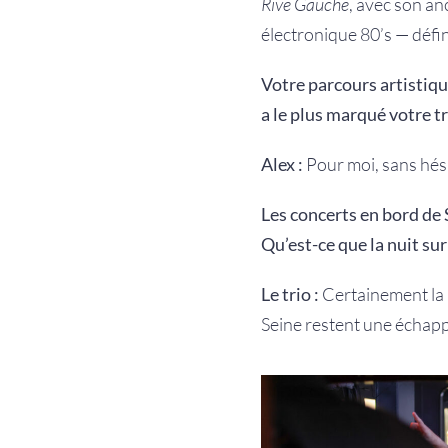
Rive Gauche
, avec son an
électronique 80’s — défin
Votre parcours artistiqu
a le plus marqué votre t
Alex :
Pour moi, sans hési
Les concerts en bord de
Qu’est-ce que la nuit sur
Le trio :
Certainement la 
Seine restent une échapp