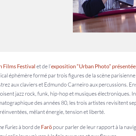
 Films Festival
et de l’
exposition “Urban Photo” présentée 
sical éphémère formé par trois figures de la scène parisienn
rez aux claviers et Edmundo Carneiro aux percussions. Ens
roisent jazz rock, funk, hip-hop et musiques électroniques. In
ématographique des années 80, les trois artistes revisitent s
réinventées, mêlant énergie, tension et liberté.
he Furies
à bord de
Farö
pour parler de leur rapport à la naviga