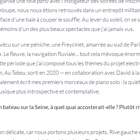
rganisé une
rave party
avec l’instigateur des soirées de Mozi
eloupe, nous nous étions retrouvés dans un entrepôt milita
 face d’une baie à couper le souffle. Au lever du soleil, on s
 témoins d’un des plus beaux spectacles que j’ai jamais vus.
i vécu sur une péniche, une Freycinet, amarrée au sud de Paris
. Le fleuve, la navigation fluviale… tout cela m’évoque éno
ette période que j’ai composé tous les thèmes du projet elect
m,
Au Tabou
, sorti en 2020 — en collaboration avec David à 
galement écrit mes premiers morceaux de piano solo : la quiétud
usique plus introspective et contemplative.
 bateau sur la Seine, à quel quai accosterait-elle ? Plutôt 
on délicate, car nous portons plusieurs projets. Rive gauch