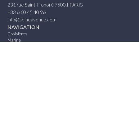
231 rue Saint-Honoré 75001 PARIS
+33 6 60 45 40 96
info@seineavenue.com
NAVIGATION
Croisières
Marina
Équipe
Actualités
FLOTTE
Murano
Lugano
Fårö
Kaïros
CONTACT
Réservation
RÉSEAUX SOCIAUX
© Seine Avenue 2023 -
Conditions générales de vente
|
Mentions légales