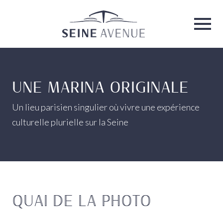
Seine Avenue
Ouvri
UNE MARINA ORIGINALE
Un lieu parisien singulier où vivre une expérience
culturelle plurielle sur la Seine
QUAI
DE LA PHOTO