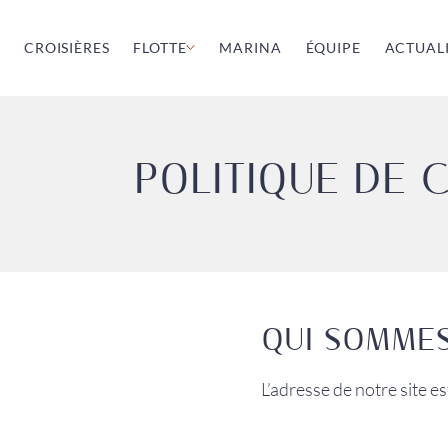
CROISIÈRES
FLOTTE
MARINA
ÉQUIPE
ACTUALI
MURANO
POLITIQUE DE 
Un motoscafo vénitien
LUGANO
Un runabout des lacs alpins
FÅRÖ
QUI SOMMES
Une vedette scandinave
L’adresse de notre site e
KAÏROS
Un tender néerlandais