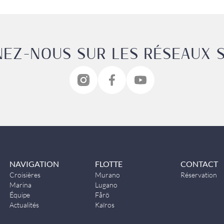
NEZ-NOUS SUR LES RÉSEAUX 
NAVIGATION
FLOTTE
CONTACT
Croisières
Murano
Réservation
Marina
Lugano
Équipe
Fårö
Actualités
Kaïros